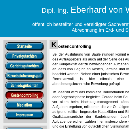
Eberhard von 
Dipl.-Ing.
öffentlich bestellter und vereidigter Sachver
Abrechnung im Erd- und S
K
ostencontrolling
Bei der Ausführung von Bauleistungen kommt e
des Auftraggebers als auch auf der Seite des A
der Komplexität der zu bewältigenden Aufgabe
an, dass von Beginn an Kosten, Termine und v
beachtet werden. Neben einer juristischen Bewer
Rechtsanwalt, ist hier oftmals eine b
abrechnungstechnische Bewertung gefragt.
Im Idealfall wird das komplette Bauvorhaben be
oder Angebotsphase begleitet. Gerade beim Bau
vor allem beim Nachtragsmanagement könne
Aufgaben ergeben, mit denen die vor Ort tätigen
aufgrund zeitlich begrenzter Kapazitäten und Bl
Qualitätsansprüche der Bauleistungen über
Aufgabenbereichen zählen hier insbesondere d
und die Erstellung von gutachtlichen Stellungna