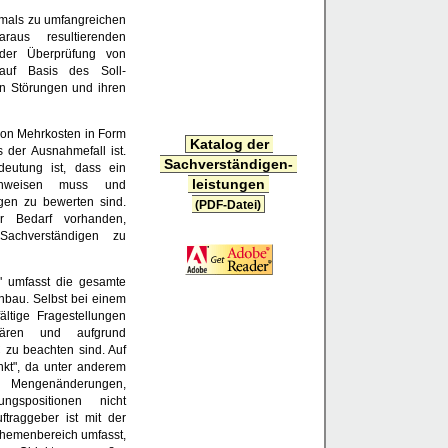
mals zu umfangreichen
aus resultierenden
oder Überprüfung von
 auf Basis des Soll-
 Störungen und ihren
von Mehrkosten in Form
Katalog der
 der Ausnahmefall ist.
Sachverständigen-
deutung ist, dass ein
leistungen
achweisen muss und
ngen zu bewerten sind.
(PDF-Datei)
er Bedarf vorhanden,
Sachverständigen zu
" umfasst die gesamte
nbau. Selbst bei einem
fältige Fragestellungen
lären und aufgrund
 zu beachten sind. Auf
nkt", da unter anderem
engenänderungen,
ngspositionen nicht
traggeber ist mit der
Themenbereich umfasst,