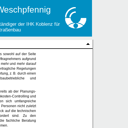
Weschpfennig
ständiger der IHK Koblenz für
traßenbau
s sowohl auf der Seite
uftragnehmers aufgrund
n mehr und mehr darauf
ertragliche Regelungen
tung, z. B. durch einen
aubetriebliche und
reits ab der Planungs-
kosten-Controlling und
n sich umfangreiche
 Personen nicht zuletzt
ick auf die technischen
fordert sind. Zu den
ie fachliche Beratung
hmen.