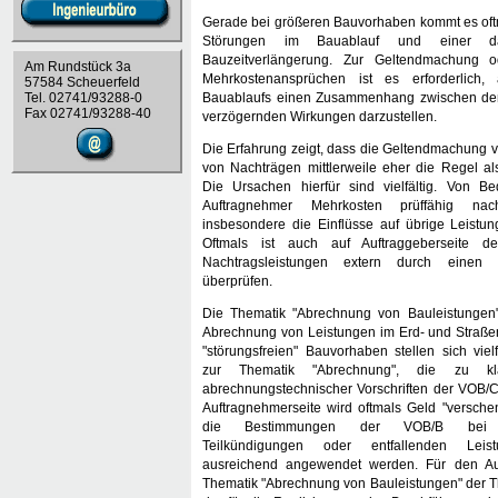
Gerade bei größeren Bauvorhaben kommt es oft
Störungen im Bauablauf und einer dar
Bauzeitverlängerung. Zur Geltendmachung 
Am Rundstück 3a
Mehrkostenansprüchen ist es erforderlich,
57584 Scheuerfeld
Tel. 02741/93288-0
Bauablaufs einen Zusammenhang zwischen den
Fax 02741/93288-40
verzögernden Wirkungen darzustellen.
Die Erfahrung zeigt, dass die Geltendmachung 
von Nachträgen mittlerweile eher die Regel als
Die Ursachen hierfür sind vielfältig. Von Be
Auftragnehmer Mehrkosten prüffähig n
insbesondere die Einflüsse auf übrige Leistu
Oftmals ist auch auf Auftraggeberseite d
Nachtragsleistungen extern durch einen 
überprüfen.
Die Thematik "Abrechnung von Bauleistungen
Abrechnung von Leistungen im Erd- und Straße
"störungsfreien" Bauvorhaben stellen sich viel
zur Thematik "Abrechnung", die zu k
abrechnungstechnischer Vorschriften der VOB/C
Auftragnehmerseite wird oftmals Geld "versche
die Bestimmungen der VOB/B bei M
Teilkündigungen oder entfallenden Leistu
ausreichend angewendet werden. Für den Auf
Thematik "Abrechnung von Bauleistungen" der 